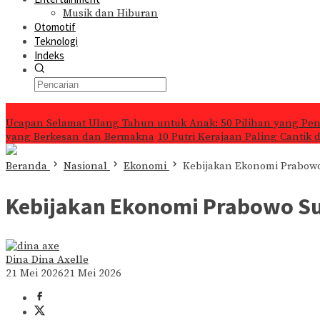
Musik dan Hiburan
Otomotif
Teknologi
Indeks
Konten Spesial
Ucapan Selamat Ulang Tahun untuk Anak: 50 Pilihan yang Pe
yang Berkesan dan Bermakna
10 Putri Kerajaan Paling Cantik
Beranda
Nasional
Ekonomi
Kebijakan Ekonomi Prabow
Kebijakan Ekonomi Prabowo S
Dina Dina Axelle
21 Mei 2026
21 Mei 2026