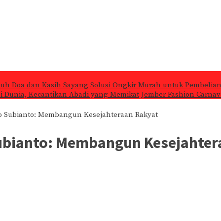
nuh Doa dan Kasih Sayang
Solusi Ongkir Murah untuk Pembelian
 di Dunia, Kecantikan Abadi yang Memikat
Jember Fashion Carnava
o Subianto: Membangun Kesejahteraan Rakyat
ubianto: Membangun Kesejahter