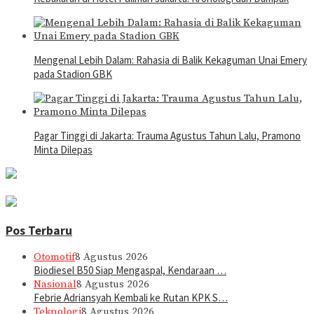
Mengenal Lebih Dalam: Rahasia di Balik Kekaguman Unai Emery
pada Stadion GBK
Pagar Tinggi di Jakarta: Trauma Agustus Tahun Lalu, Pramono
Minta Dilepas
Pos Terbaru
Otomotif
8 Agustus 2026
Biodiesel B50 Siap Mengaspal, Kendaraan …
Nasional
8 Agustus 2026
Febrie Adriansyah Kembali ke Rutan KPK S…
Teknologi
8 Agustus 2026