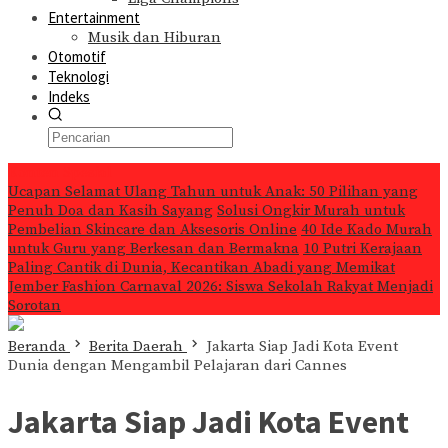
Entertainment
Musik dan Hiburan
Otomotif
Teknologi
Indeks
Konten Spesial
Ucapan Selamat Ulang Tahun untuk Anak: 50 Pilihan yang
Penuh Doa dan Kasih Sayang
Solusi Ongkir Murah untuk
Pembelian Skincare dan Aksesoris Online
40 Ide Kado Murah
untuk Guru yang Berkesan dan Bermakna
10 Putri Kerajaan
Paling Cantik di Dunia, Kecantikan Abadi yang Memikat
Jember Fashion Carnaval 2026: Siswa Sekolah Rakyat Menjadi
Sorotan
Beranda
Berita Daerah
Jakarta Siap Jadi Kota Event
Dunia dengan Mengambil Pelajaran dari Cannes
Jakarta Siap Jadi Kota Event