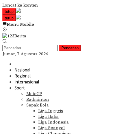
Loncat ke konten
tutup
tutup
Menu Mobile
Pencarian
Jumat, 7 Agustus 2026
Nasional
Regional
Internasional
Sport
MotoGP
Badminton
Sepak Bola
Liga Inggris
Liga Italia
Liga Indonesia
Liga Spanyol
Liga Champions