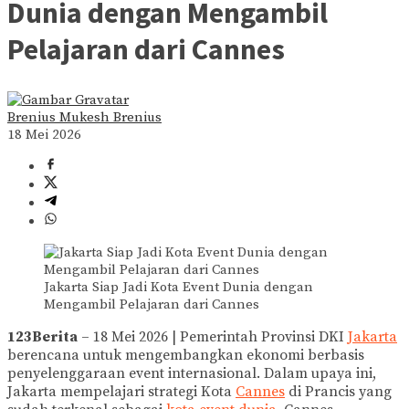
Dunia dengan Mengambil
Pelajaran dari Cannes
Brenius Mukesh Brenius
18 Mei 2026
Jakarta Siap Jadi Kota Event Dunia dengan
Mengambil Pelajaran dari Cannes
123Berita
– 18 Mei 2026 | Pemerintah Provinsi DKI
Jakarta
berencana untuk mengembangkan ekonomi berbasis
penyelenggaraan event internasional. Dalam upaya ini,
Jakarta mempelajari strategi Kota
Cannes
di Prancis yang