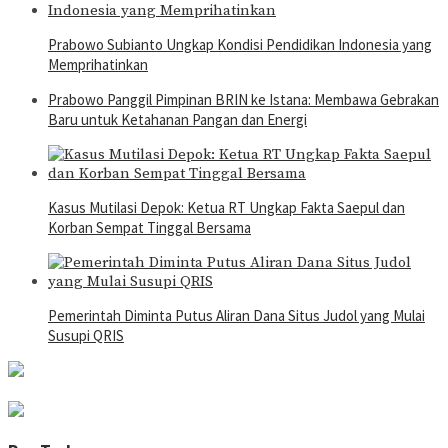
Prabowo Subianto Ungkap Kondisi Pendidikan Indonesia yang
Memprihatinkan
Prabowo Panggil Pimpinan BRIN ke Istana: Membawa Gebrakan
Baru untuk Ketahanan Pangan dan Energi
Kasus Mutilasi Depok: Ketua RT Ungkap Fakta Saepul dan
Korban Sempat Tinggal Bersama
Pemerintah Diminta Putus Aliran Dana Situs Judol yang Mulai
Susupi QRIS