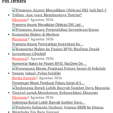
Pos Terbaru
Ekonomi
7 Agustus 2026
Pramono Anung Menaikkan Obligasi DKI Jad…
Nasional
7 Agustus 2026
Pramono Anung Perintahkan Investigasi Ka…
Nasional
7 Agustus 2026
Komentar Nakes ke Pasien BPJS: NasDem De…
Berita Daerah
7 Agustus 2026
Penemuan Mesin Pembuat Peluru Senpi di S…
Ekonomi
7 Agustus 2026
Indonesia Butuh Lebih Banyak Sumber Daya…