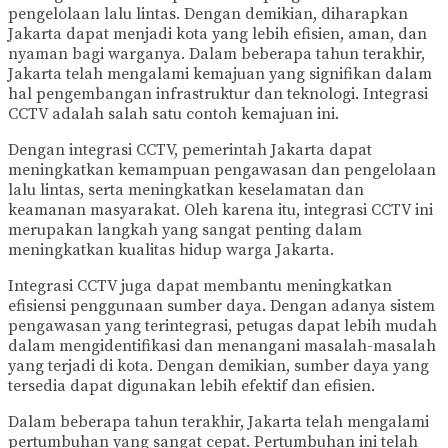
pengelolaan lalu lintas. Dengan demikian, diharapkan
Jakarta dapat menjadi kota yang lebih efisien, aman, dan
nyaman bagi warganya. Dalam beberapa tahun terakhir,
Jakarta telah mengalami kemajuan yang signifikan dalam
hal pengembangan infrastruktur dan teknologi. Integrasi
CCTV adalah salah satu contoh kemajuan ini.
Dengan integrasi CCTV, pemerintah Jakarta dapat
meningkatkan kemampuan pengawasan dan pengelolaan
lalu lintas, serta meningkatkan keselamatan dan
keamanan masyarakat. Oleh karena itu, integrasi CCTV ini
merupakan langkah yang sangat penting dalam
meningkatkan kualitas hidup warga Jakarta.
Integrasi CCTV juga dapat membantu meningkatkan
efisiensi penggunaan sumber daya. Dengan adanya sistem
pengawasan yang terintegrasi, petugas dapat lebih mudah
dalam mengidentifikasi dan menangani masalah-masalah
yang terjadi di kota. Dengan demikian, sumber daya yang
tersedia dapat digunakan lebih efektif dan efisien.
Dalam beberapa tahun terakhir, Jakarta telah mengalami
pertumbuhan yang sangat cepat. Pertumbuhan ini telah