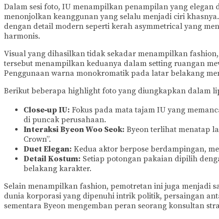
Dalam sesi foto, IU menampilkan penampilan yang elegan 
menonjolkan keanggunan yang selalu menjadi ciri khasnya
dengan detail modern seperti kerah asymmetrical yang me
harmonis.
Visual yang dihasilkan tidak sekadar menampilkan fashion, 
tersebut menampilkan keduanya dalam setting ruangan me
Penggunaan warna monokromatik pada latar belakang mena
Berikut beberapa highlight foto yang diungkapkan dalam l
Close‑up IU:
Fokus pada mata tajam IU yang memanca
di puncak perusahaan.
Interaksi Byeon Woo Seok:
Byeon terlihat menatap la
Crown”.
Duet Elegan:
Kedua aktor berpose berdampingan, meme
Detail Kostum:
Setiap potongan pakaian dipilih deng
belakang karakter.
Selain menampilkan fashion, pemotretan ini juga menjadi s
dunia korporasi yang dipenuhi intrik politik, persaingan ant
sementara Byeon mengemban peran seorang konsultan strat