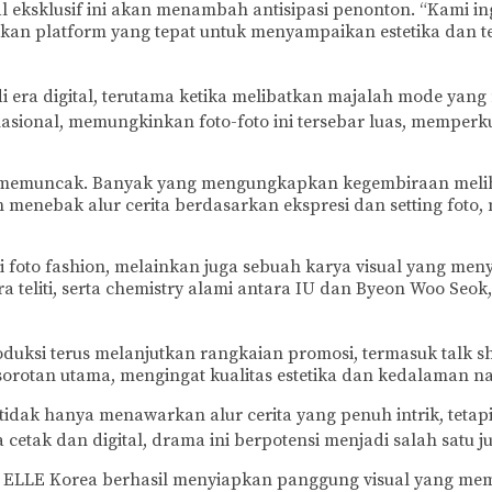
eksklusif ini akan menambah antisipasi penonton. “Kami 
n platform yang tepat untuk menyampaikan estetika dan te
 di era digital, terutama ketika melibatkan majalah mode yan
nasional, memungkinkan foto-foto ini tersebar luas, mempe
lai memuncak. Banyak yang mengungkapkan kegembiraan meli
n menebak alur cerita berdasarkan ekspresi dan setting fo
si foto fashion, melainkan juga sebuah karya visual yang m
 teliti, serta chemistry alami antara IU dan Byeon Woo Seok
oduksi terus melanjutkan rangkaian promosi, termasuk talk s
sorotan utama, mengingat kualitas estetika dan kedalaman na
ak hanya menawarkan alur cerita yang penuh intrik, tetapi 
etak dan digital, drama ini berpotensi menjadi salah satu j
an ELLE Korea berhasil menyiapkan panggung visual yang 