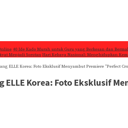
Online
40 Ide Kado Murah untuk Guru yang Berkesan dan Berma
kyat Menjadi Sorotan
Hari Kebaya Nasional: Menghidupkan Kemb
ng ELLE Korea: Foto Eksklusif Menyambut Premiere "Perfect Cr
 ELLE Korea: Foto Eksklusif Me