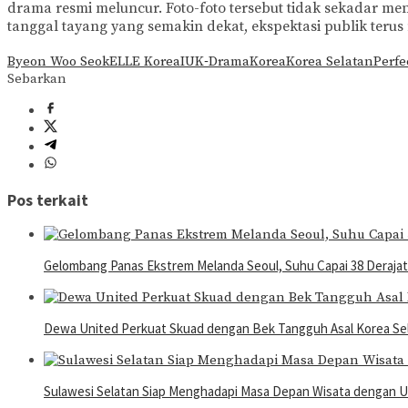
drama resmi meluncur. Foto-foto tersebut tidak sekadar me
tanggal tayang yang semakin dekat, ekspektasi publik ter
Byeon Woo Seok
ELLE Korea
IU
K‑Drama
Korea
Korea Selatan
Perfe
Sebarkan
Pos terkait
Gelombang Panas Ekstrem Melanda Seoul, Suhu Capai 38 Derajat
Dewa United Perkuat Skuad dengan Bek Tangguh Asal Korea Se
Sulawesi Selatan Siap Menghadapi Masa Depan Wisata dengan 