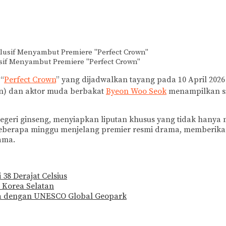
sif Menyambut Premiere "Perfect Crown"
 “
Perfect Crown
” yang dijadwalkan tayang pada 10 April 202
un) dan aktor muda berbakat
Byeon Woo Seok
menampilkan si
negeri ginseng, menyiapkan liputan khusus yang tidak hanya m
n beberapa minggu menjelang premier resmi drama, memberika
ama.
8 Derajat Celsius
 Korea Selatan
ta dengan UNESCO Global Geopark