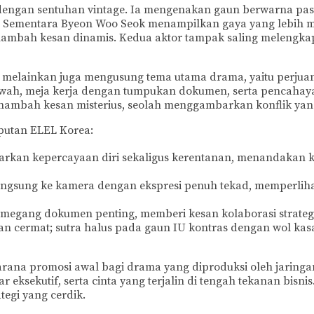
dengan sentuhan vintage. Ia mengenakan gaun berwarna past
. Sementara Byeon Woo Seok menampilkan gaya yang lebih ma
nambah kesan dinamis. Kedua aktor tampak saling melengkap
melainkan juga mengusung tema utama drama, yaitu perjuangan
wah, meja kerja dengan tumpukan dokumen, serta pencahay
mbah kesan misterius, seolah menggambarkan konflik yang 
iputan ELEL Korea:
rkan kepercayaan diri sekaligus kerentanan, menandakan k
ngsung ke kamera dengan ekspresi penuh tekad, memperlihatk
gang dokumen penting, memberi kesan kolaborasi strategis
an cermat; sutra halus pada gaun IU kontras dengan wol ka
arana promosi awal bagi drama yang diproduksi oleh jaringa
ar eksekutif, serta cinta yang terjalin di tengah tekanan bisn
egi yang cerdik.