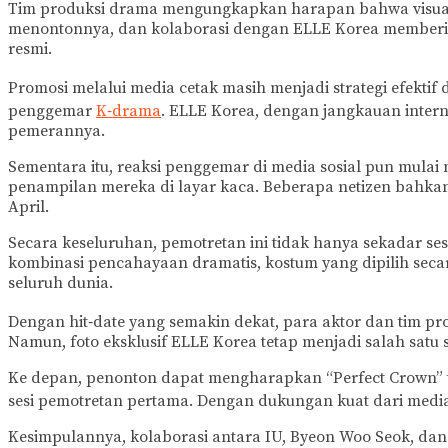
Tim produksi drama mengungkapkan harapan bahwa visual 
menontonnya, dan kolaborasi dengan ELLE Korea memberika
resmi.
Promosi melalui media cetak masih menjadi strategi efektif
penggemar
K‑drama
. ELLE Korea, dengan jangkauan inter
pemerannya.
Sementara itu, reaksi penggemar di media sosial pun mu
penampilan mereka di layar kaca. Beberapa netizen bahka
April.
Secara keseluruhan, pemotretan ini tidak hanya sekadar se
kombinasi pencahayaan dramatis, kostum yang dipilih secara
seluruh dunia.
Dengan hit‑date yang semakin dekat, para aktor dan tim pr
Namun, foto eksklusif ELLE Korea tetap menjadi salah satu 
Ke depan, penonton dapat mengharapkan “Perfect Crown” tid
sesi pemotretan pertama. Dengan dukungan kuat dari media c
Kesimpulannya, kolaborasi antara IU, Byeon Woo Seok, d