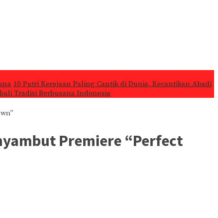
kna
10 Putri Kerajaan Paling Cantik di Dunia, Kecantikan Abadi
ali Tradisi Berbusana Indonesia
own"
nyambut Premiere “Perfect