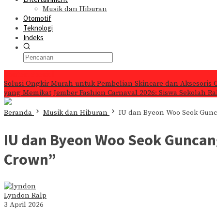
Musik dan Hiburan
Otomotif
Teknologi
Indeks
Konten Spesial
Solusi Ongkir Murah untuk Pembelian Skincare dan Aksesoris 
yang Memikat
Jember Fashion Carnaval 2026: Siswa Sekolah Ra
Beranda
Musik dan Hiburan
IU dan Byeon Woo Seok Gunca
IU dan Byeon Woo Seok Guncang
Crown”
Lyndon Ralp
3 April 2026