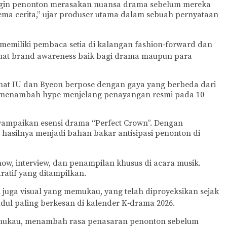
ingin penonton merasakan nuansa drama sebelum mereka
ma cerita,” ujar produser utama dalam sebuah pernyataan
g memiliki pembaca setia di kalangan fashion‑forward dan
rkuat brand awareness baik bagi drama maupun para
hat IU dan Byeon berpose dengan gaya yang berbeda dari
to, menambah hype menjelang penayangan resmi pada 10
enyampaikan esensi drama “Perfect Crown”. Dengan
, hasilnya menjadi bahan bakar antisipasi penonton di
how, interview, dan penampilan khusus di acara musik.
ratif yang ditampilkan.
juga visual yang memukau, yang telah diproyeksikan sejak
udul paling berkesan di kalender K‑drama 2026.
memukau, menambah rasa penasaran penonton sebelum