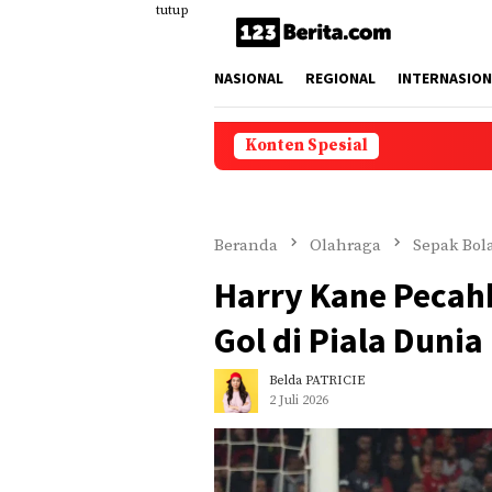
Loncat
tutup
ke
konten
NASIONAL
REGIONAL
INTERNASION
Konten Spesial
Beranda
Olahraga
Sepak Bol
Harry Kane Pecah
Gol di Piala Dunia
Belda PATRICIE
2 Juli 2026