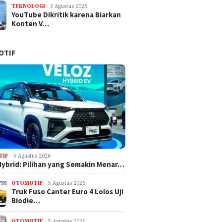
TEKNOLOGI
3 Agustus 2026
YouTube Dikritik karena Biarkan
Konten V…
OTIF
TIF
5 Agustus 2026
Hybrid: Pilihan yang Semakin Menar…
OTOMOTIF
5 Agustus 2026
Truk Fuso Canter Euro 4 Lolos Uji
Biodie…
OTOMOTIF
5 Agustus 2026