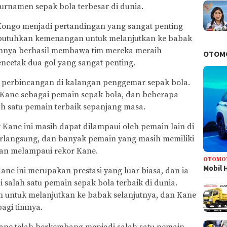
turnamen sepak bola terbesar di dunia.
ongo menjadi pertandingan yang sangat penting
mbutuhkan kemenangan untuk melanjutkan ke babak
annya berhasil membawa tim mereka meraih
OTOM
cetak dua gol yang sangat penting.
ik perbincangan di kalangan penggemar sepak bola.
ane sebagai pemain sepak bola, dan beberapa
h satu pemain terbaik sepanjang masa.
Kane ini masih dapat dilampaui oleh pemain lain di
erlangsung, dan banyak pemain yang masih memiliki
an melampaui rekor Kane.
OTOMO
Mobil 
ne ini merupakan prestasi yang luar biasa, dan ia
 salah satu pemain sepak bola terbaik di dunia.
n untuk melanjutkan ke babak selanjutnya, dan Kane
agi timnya.