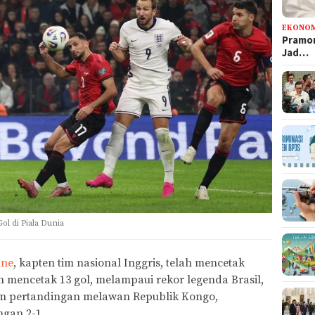
EKONO
Pramon
Jad…
l di Piala Dunia
ane
, kapten tim nasional Inggris, telah mencetak
 mencetak 13 gol, melampaui rekor legenda Brasil,
am pertandingan melawan Republik Kongo,
gan 2-1.