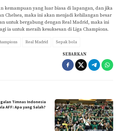
n kemampuan yang luar biasa di lapangan, dan jika
n Chelsea, maka ini akan menjadi kehilangan besar
kan untuk bergabung dengan Real Madrid, maka ini
gi ia untuk meraih kesuksesan di Liga Champions.
champions
Real Madrid
Sepak bola
SEBARKAN
galan Timnas Indonesia
ala AFF: Apa yang Salah?