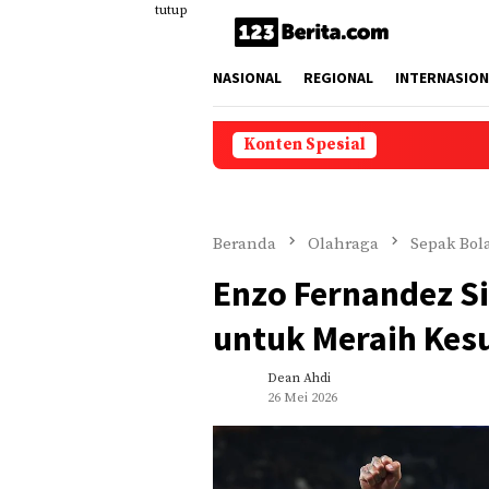
Loncat
tutup
ke
konten
NASIONAL
REGIONAL
INTERNASION
Konten Spesial
Beranda
Olahraga
Sepak Bol
Enzo Fernandez S
untuk Meraih Kes
Dean Ahdi
26 Mei 2026