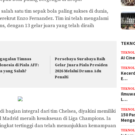
salah satu tim sepak bola paling sukses di dunia,
rekrut Enzo Fernandez. Tim ini telah mengalami
s, dengan 13 gelar juara yang telah diraih
TEKN
TEKNOL
AI Cin
gagalan Timnas
Persebaya Surabaya Raih
donesia di Piala AFF:
Gelar Juara Piala Presiden
TEKNOL
a yang Salah?
2026 Melalui Drama Adu
Kecerd
Penalti
E…
TEKNOL
Ilmuwa
L…
TEKNOL
 bagian integral dari tim Chelsea, diyakini memiliki
150 Pa
Madrid meraih kesuksesan di Liga Champions. Ia
Meng
tingkat tertinggi dan telah menunjukkan kemampuan
TEKNOL