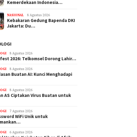
Kemerdekaan Indonesia…
NASIONAL
8 Agustus 2026
Kebakaran Gedung Bapenda DKI
Jakarta: Du…
OLOGI
OGI
8 Agustus 2026
efest 2026: Telkomsel Dorong Lahir…
OGI
8 Agustus 2026
asan Buatan AI: Kunci Menghadapi
OGI
8 Agustus 2026
n AS Ciptakan Virus Buatan untuk
OGI
7 Agustus 2026
ssword WiFi Unik untuk
amankan…
OGI
6 Agustus 2026