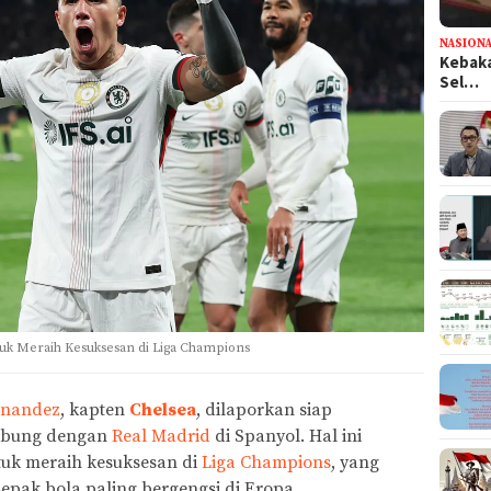
NASION
Kebaka
Sel…
uk Meraih Kesuksesan di Liga Champions
rnandez
, kapten
Chelsea
, dilaporkan siap
gabung dengan
Real Madrid
di Spanyol. Hal ini
tuk meraih kesuksesan di
Liga Champions
, yang
epak bola paling bergengsi di Eropa.