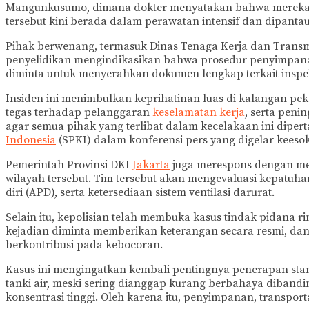
Mangunkusumo, dimana dokter menyatakan bahwa mereka m
tersebut kini berada dalam perawatan intensif dan dipantau 
Pihak berwenang, termasuk Dinas Tenaga Kerja dan Transmi
penyelidikan mengindikasikan bahwa prosedur penyimpanan
diminta untuk menyerahkan dokumen lengkap terkait inspeks
Insiden ini menimbulkan keprihatinan luas di kalangan pe
tegas terhadap pelanggaran
keselamatan kerja
, serta peni
agar semua pihak yang terlibat dalam kecelakaan ini diper
Indonesia
(SPKI) dalam konferensi pers yang digelar keeso
Pemerintah Provinsi DKI
Jakarta
juga merespons dengan men
wilayah tersebut. Tim tersebut akan mengevaluasi kepatuh
diri (APD), serta ketersediaan sistem ventilasi darurat.
Selain itu, kepolisian telah membuka kasus tindak pidana
kejadian diminta memberikan keterangan secara resmi, dan r
berkontribusi pada kebocoran.
Kasus ini mengingatkan kembali pentingnya penerapan stan
tanki air, meski sering dianggap kurang berbahaya diban
konsentrasi tinggi. Oleh karena itu, penyimpanan, transpo