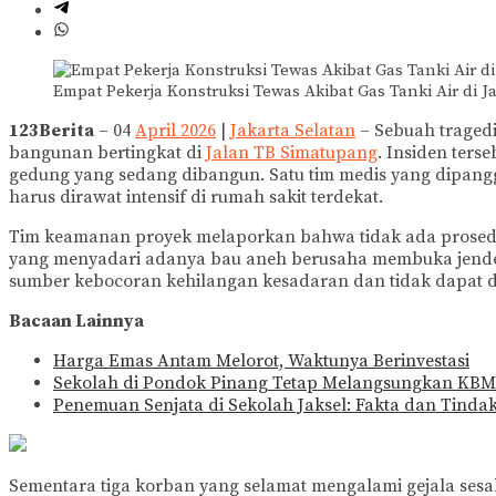
Empat Pekerja Konstruksi Tewas Akibat Gas Tanki Air di J
123Berita
– 04
April 2026
|
Jakarta Selatan
– Sebuah traged
bangunan bertingkat di
Jalan TB Simatupang
. Insiden ters
gedung yang sedang dibangun. Satu tim medis yang dipang
harus dirawat intensif di rumah sakit terdekat.
Tim keamanan proyek melaporkan bahwa tidak ada prosedur e
yang menyadari adanya bau aneh berusaha membuka jendela
sumber kebocoran kehilangan kesadaran dan tidak dapat d
Bacaan Lainnya
Harga Emas Antam Melorot, Waktunya Berinvestasi
Sekolah di Pondok Pinang Tetap Melangsungkan KBM
Penemuan Senjata di Sekolah Jaksel: Fakta dan Tindak
Sementara tiga korban yang selamat mengalami gejala sesa