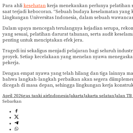
Para ahli
kesehatan
kerja menekankan perlunya pelatihan re
saat terjadi kebocoran. “Sebuah budaya keselamatan yang k
Lingkungan Universitas Indonesia, dalam sebuah wawancar
Dalam upaya mencegah terulangnya kejadian serupa, rekome
yang sesuai, pelatihan darurat tahunan, serta audit kesel
penting untuk menciptakan efek jera.
Tragedi ini sekaligus menjadi pelajaran bagi seluruh indu
proyek. Setiap kecelakaan yang menelan nyawa menegaskan
pekerja.
Dengan empat nyawa yang telah hilang dan tiga lainnya ma
bahwa langkah-langkah perbaikan akan segera diimplementa
dicegah di masa depan, sehingga lingkungan kerja konstruks
April 2026
gas tanki air
Indonesia
Jakarta
Jakarta selatan
Jalan TB
Sebarkan