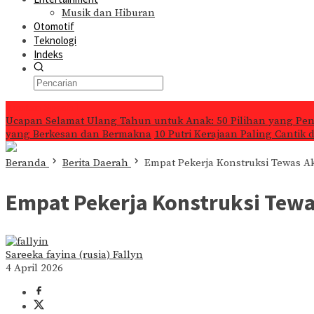
Musik dan Hiburan
Otomotif
Teknologi
Indeks
Konten Spesial
Ucapan Selamat Ulang Tahun untuk Anak: 50 Pilihan yang Pe
yang Berkesan dan Bermakna
10 Putri Kerajaan Paling Cantik
Beranda
Berita Daerah
Empat Pekerja Konstruksi Tewas Aki
Empat Pekerja Konstruksi Tewas
Sareeka fayina (rusia) Fallyn
4 April 2026