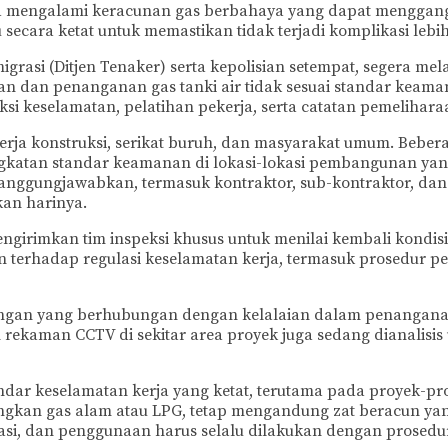
engalami keracunan gas berbahaya yang dapat mengganggu
secara ketat untuk memastikan tidak terjadi komplikasi lebih
grasi (Ditjen Tenaker) serta kepolisian setempat, segera me
 dan penanganan gas tanki air tidak sesuai standar keaman
i keselamatan, pelatihan pekerja, serta catatan pemelihara
kerja konstruksi, serikat buruh, dan masyarakat umum. Beb
ngkatan standar keamanan di lokasi-lokasi pembangunan yang
tanggungjawabkan, termasuk kontraktor, sub-kontraktor, dan 
kan harinya.
girimkan tim inspeksi khusus untuk menilai kembali kondisi
an terhadap regulasi keselamatan kerja, termasuk prosedur
 ringan yang berhubungan dengan kelalaian dalam penanganan
ekaman CCTV di sekitar area proyek juga sedang dianalisis u
dar keselamatan kerja yang ketat, terutama pada proyek-pro
dingkan gas alam atau LPG, tetap mengandung zat beracun y
rtasi, dan penggunaan harus selalu dilakukan dengan prosed