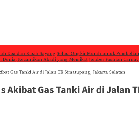
nuh Doa dan Kasih Sayang
Solusi Ongkir Murah untuk Pembelian
 di Dunia, Kecantikan Abadi yang Memikat
Jember Fashion Carnava
bat Gas Tanki Air di Jalan TB Simatupang, Jakarta Selatan
 Akibat Gas Tanki Air di Jalan 