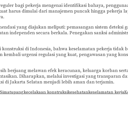
guler bagi pekerja mengenai identifikasi bahaya, penggunaa
uat harus dimulai dari manajemen puncak hingga pekerja lap
a.
ndasi yang diajukan meliputi: pemasangan sistem deteksi ga
amatan independen secara berkala. Penegakan sanksi administ
stri konstruksi di Indonesia, bahwa keselamatan pekerja tid
 kembali urgensi regulasi yang kuat, pengawasan yang kons
sih berjuang melawan efek keracunan, keluarga korban sert
sikan. Diharapkan, melalui investigasi yang transparan da
i di Jakarta Selatan menjadi lebih aman dan terjamin.
 Simatupang
kecelakaan konstruksi
kesehatan
keselamatan kerja
K