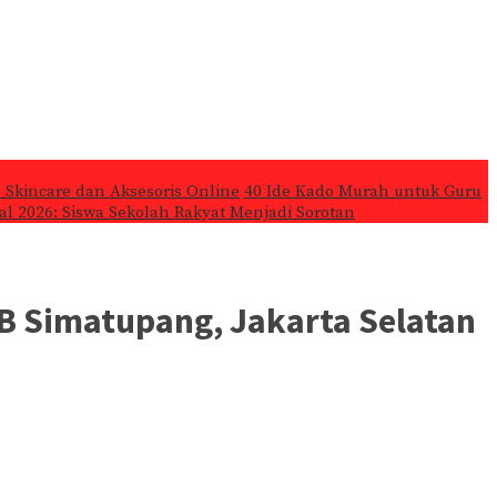
 Skincare dan Aksesoris Online
40 Ide Kado Murah untuk Guru
l 2026: Siswa Sekolah Rakyat Menjadi Sorotan
TB Simatupang, Jakarta Selatan