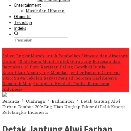
Entertainment
Musik dan Hiburan
Otomotif
Teknologi
Indeks
Konten Spesial
Solusi Ongkir Murah untuk Pembelian Skincare dan Aksesoris
Online
40 Ide Kado Murah untuk Guru yang Berkesan dan
Bermakna
10 Putri Kerajaan Paling Cantik di Dunia,
Kecantikan Abadi yang Memikat
Jember Fashion Carnaval
2026: Siswa Sekolah Rakyat Menjadi Sorotan
Hari Kebaya
Nasional: Menghidupkan Kembali Tradisi Berbusana
Indonesia
Beranda
Olahraga
Badminton
Detak Jantung Alwi
Farhan Tembus 200: Eng Hian Ungkap Faktor di Balik Kinerja
Bulutangkis Indonesia
Detak Jantung Alwi Farhan