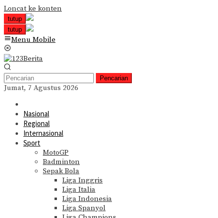
Loncat ke konten
tutup
tutup
Menu Mobile
Pencarian
Jumat, 7 Agustus 2026
Nasional
Regional
Internasional
Sport
MotoGP
Badminton
Sepak Bola
Liga Inggris
Liga Italia
Liga Indonesia
Liga Spanyol
Liga Champions