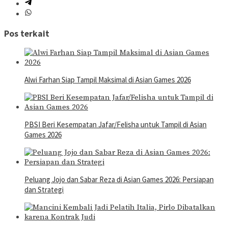
Pos terkait
Alwi Farhan Siap Tampil Maksimal di Asian Games 2026
PBSI Beri Kesempatan Jafar/Felisha untuk Tampil di Asian
Games 2026
Peluang Jojo dan Sabar Reza di Asian Games 2026: Persiapan
dan Strategi