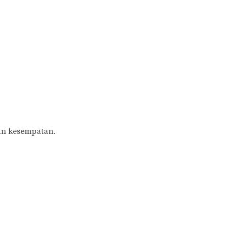
an kesempatan.