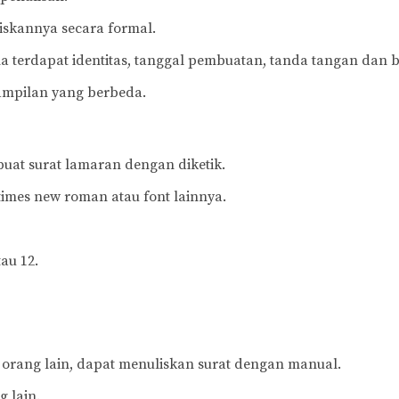
iskannya secara formal.
 terdapat identitas, tanggal pembuatan, tanda tangan dan 
ampilan yang berbeda.
uat surat lamaran dengan diketik.
imes new roman atau font lainnya.
au 12.
rang lain, dapat menuliskan surat dengan manual.
 lain.