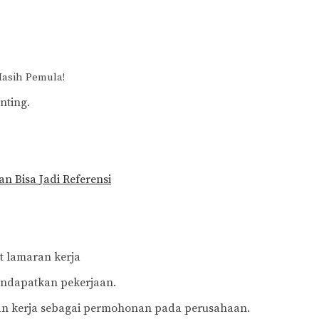
nting.
n Bisa Jadi Referensi
mendapatkan pekerjaan.
an kerja sebagai permohonan pada perusahaan.