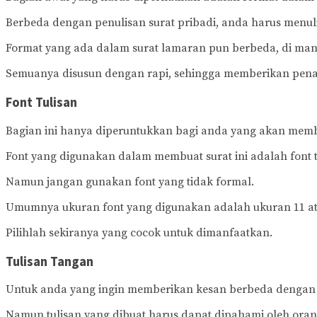
Berbeda dengan penulisan surat pribadi, anda harus menul
Format yang ada dalam surat lamaran pun berbeda, di mana
Semuanya disusun dengan rapi, sehingga memberikan pen
Font Tulisan
Bagian ini hanya diperuntukkan bagi anda yang akan memb
Font yang digunakan dalam membuat surat ini adalah font t
Namun jangan gunakan font yang tidak formal.
Umumnya ukuran font yang digunakan adalah ukuran 11 at
Pilihlah sekiranya yang cocok untuk dimanfaatkan.
Tulisan Tangan
Untuk anda yang ingin memberikan kesan berbeda dengan o
Namun tulisan yang dibuat harus dapat dipahami oleh orang