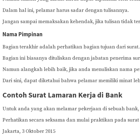
Dalam hal ini, pelamar harus sadar dengan tulisannya.
Jangan sampai memaksakan kehendak, jika tulisan tidak t
Nama Pimpinan
Bagian terakhir adalah perhatikan bagian tujuan dari surat.
Bagian ini biasanya dituliskan dengan jabatan penerima sur
Namun alangkah lebih baik, jika anda menuliskan nama pe
Dari sini, dapat diketahui bahwa pelamar memiliki minat 
Contoh Surat Lamaran Kerja di Bank
Untuk anda yang akan melamar pekerjaan di sebuah bank, d
Perhatikan secara seksama dan mulai praktikan pada surat 
Jakarta, 3 Oktober 2015