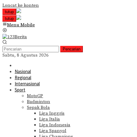
Loncat ke konten
tutup
tutup
Menu Mobile
Pencarian
Sabtu, 8 Agustus 2026
Nasional
Regional
Internasional
Sport
MotoGP
Badminton
Sepak Bola
Liga Inggris
Liga Italia
Liga Indonesia
Liga Spanyol
Liga Champions