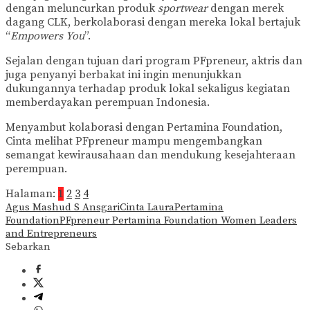
dengan meluncurkan produk
sportwear
dengan merek
@claurakiehl)
dagang CLK, berkolaborasi dengan mereka lokal bertajuk
“
Empowers You
”.
Sejalan dengan tujuan dari program PFpreneur, aktris dan
juga penyanyi berbakat ini ingin menunjukkan
dukungannya terhadap produk lokal sekaligus kegiatan
memberdayakan perempuan Indonesia.
Menyambut kolaborasi dengan Pertamina Foundation,
Cinta melihat PFpreneur mampu mengembangkan
semangat kewirausahaan dan mendukung kesejahteraan
perempuan.
Halaman:
1
2
3
4
Agus Mashud S Ansgari
Cinta Laura
Pertamina
Foundation
PFpreneur Pertamina Foundation Women Leaders
and Entrepreneurs
Sebarkan