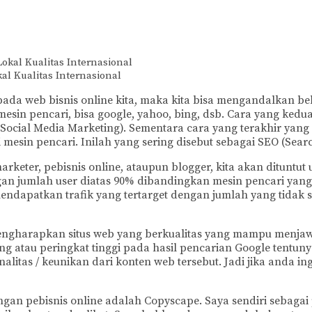
al Kualitas Internasional
ada web bisnis online kita, maka kita bisa mengandalkan be
sin pencari, bisa google, yahoo, bing, dsb. Cara yang kedua k
M (Social Media Marketing). Sementara cara yang terakhir yan
esin pencari. Inilah yang sering disebut sebagai SEO (Searc
marketer, pebisnis online, ataupun blogger, kita akan ditunt
jumlah user diatas 90% dibandingkan mesin pencari yang lain
endapatkan trafik yang tertarget dengan jumlah yang tidak s
mengharapkan situs web yang berkualitas yang mampu menjawa
g atau peringkat tinggi pada hasil pencarian Google tentun
inalitas / keunikan dari konten web tersebut. Jadi jika anda
gan pebisnis online adalah Copyscape. Saya sendiri sebagai pe