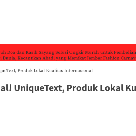
nuh Doa dan Kasih Sayang
Solusi Ongkir Murah untuk Pembelian
 di Dunia, Kecantikan Abadi yang Memikat
Jember Fashion Carnava
queText, Produk Lokal Kualitas Internasional
al! UniqueText, Produk Lokal Ku