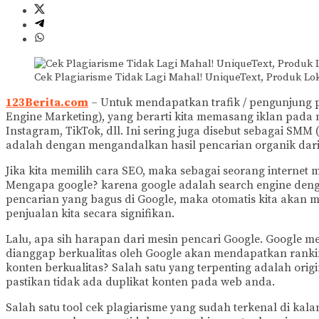
Cek Plagiarisme Tidak Lagi Mahal! UniqueText, Produk Lok
123Berita.com
– Untuk mendapatkan trafik / pengunjung p
Engine Marketing), yang berarti kita memasang iklan pada me
Instagram, TikTok, dll. Ini sering juga disebut sebagai SM
adalah dengan mengandalkan hasil pencarian organik dari m
Jika kita memilih cara SEO, maka sebagai seorang internet 
Mengapa google? karena google adalah search engine dengan 
pencarian yang bagus di Google, maka otomatis kita akan m
penjualan kita secara signifikan.
Lalu, apa sih harapan dari mesin pencari Google. Google 
dianggap berkualitas oleh Google akan mendapatkan rankin
konten berkualitas? Salah satu yang terpenting adalah orig
pastikan tidak ada duplikat konten pada web anda.
Salah satu tool cek plagiarisme yang sudah terkenal di kalan