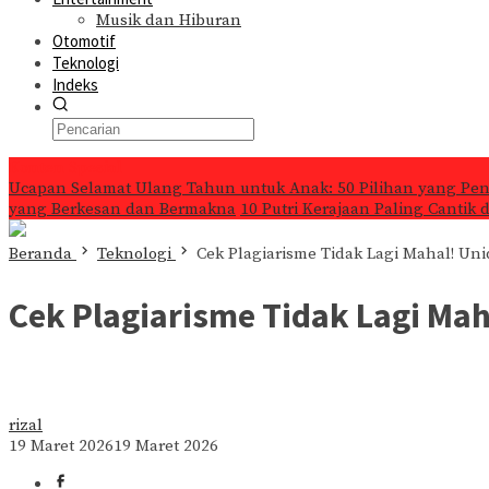
Musik dan Hiburan
Otomotif
Teknologi
Indeks
Konten Spesial
Ucapan Selamat Ulang Tahun untuk Anak: 50 Pilihan yang Pe
yang Berkesan dan Bermakna
10 Putri Kerajaan Paling Cantik
Beranda
Teknologi
Cek Plagiarisme Tidak Lagi Mahal! Uni
Cek Plagiarisme Tidak Lagi Mah
rizal
19 Maret 2026
19 Maret 2026