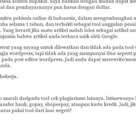
riksa konten duplikat. Saya bahkan dengan mudah dapat mem
ahal dan pembayarannya pun harus dengan dollar.
mitra pebisnis online di Indonesia, dalam mengembangkan apl
 coba selama 1 tahun, dan terbukti sebagai tool unggulan pe
ang berarti jika suatu artikel sudah lolos sebagai artikel un
enjamin bahwa artikel anda terbaca unik oleh Google.
text yang sayang untuk dilewatkan dan tidak ada pada tool-t
in wordpress, tapi tidak ada yang mempunyai fitur seperti 
pada post editor wordpress. Jadi anda dapat merewrite/mem
anda.
bekerja.
bih murah daripada tool cek plagiarisme lainnya. Istimewany
er bank, gopay, shopeepay, ataupun kartu kredit. Jadi, jik
arus pakai tool dari luar negeri?