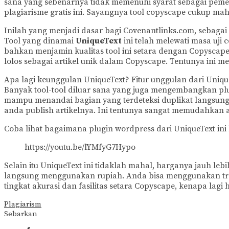
sana yang sebenarnya tidak memenuhi syarat sebagai peme
plagiarisme gratis ini. Sayangnya tool copyscape cukup m
Inilah yang menjadi dasar bagi Covenantlinks.com, sebagai 
Tool yang dinamai
UniqueText
ini telah melewati masa uji
bahkan menjamin kualitas tool ini setara dengan Copyscape. Y
lolos sebagai artikel unik dalam Copyscape. Tentunya ini m
Apa lagi keunggulan UniqueText? Fitur unggulan dari Unique
Banyak tool-tool diluar sana yang juga mengembangkan plug
mampu menandai bagian yang terdeteksi duplikat langsung 
anda publish artikelnya. Ini tentunya sangat memudahkan 
Coba lihat bagaimana plugin wordpress dari UniqueText ini 
https://youtu.be/lYMfyG7Hypo
Selain itu UniqueText ini tidaklah mahal, harganya jauh le
langsung menggunakan rupiah. Anda bisa menggunakan transf
tingkat akurasi dan fasilitas setara Copyscape, kenapa lagi h
Plagiarism
Sebarkan