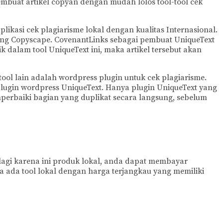
buat artikel copyan dengan mudah lolos tool-tool cek
ikasi cek plagiarisme lokal dengan kualitas Internasional.
saing Copyscape. CovenantLinks sebagai pembuat UniqueText
ik dalam tool UniqueText ini, maka artikel tersebut akan
ool lain adalah wordpress plugin untuk cek plagiarisme.
plugin wordpress UniqueText. Hanya plugin UniqueText yang
perbaiki bagian yang duplikat secara langsung, sebelum
a lagi karena ini produk lokal, anda dapat membayar
a ada tool lokal dengan harga terjangkau yang memiliki