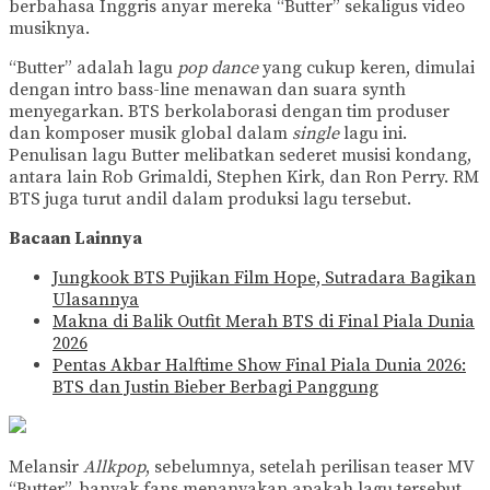
berbahasa Inggris anyar mereka “Butter” sekaligus video
musiknya.
“Butter” adalah lagu
pop dance
yang cukup keren, dimulai
dengan intro bass-line menawan dan suara synth
menyegarkan. BTS berkolaborasi dengan tim produser
dan komposer musik global dalam
single
lagu ini.
Penulisan lagu Butter melibatkan sederet musisi kondang,
antara lain Rob Grimaldi, Stephen Kirk, dan Ron Perry. RM
BTS juga turut andil dalam produksi lagu tersebut.
Bacaan Lainnya
Jungkook BTS Pujikan Film Hope, Sutradara Bagikan
Ulasannya
Makna di Balik Outfit Merah BTS di Final Piala Dunia
2026
Pentas Akbar Halftime Show Final Piala Dunia 2026:
BTS dan Justin Bieber Berbagi Panggung
Melansir
Allkpop
, sebelumnya, setelah perilisan teaser MV
“Butter”, banyak fans menanyakan apakah lagu tersebut