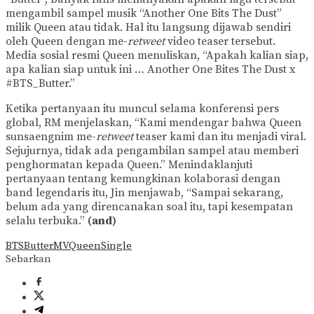
mengambil sampel musik “Another One Bits The Dust”
milik Queen atau tidak. Hal itu langsung dijawab sendiri
oleh Queen dengan me-
retweet
video teaser tersebut.
Media sosial resmi Queen menuliskan, “Apakah kalian siap,
apa kalian siap untuk ini … Another One Bites The Dust x
#BTS_Butter.”
Ketika pertanyaan itu muncul selama konferensi pers
global, RM menjelaskan, “Kami mendengar bahwa Queen
sunsaengnim me-
retweet
teaser kami dan itu menjadi viral.
Sejujurnya, tidak ada pengambilan sampel atau memberi
penghormatan kepada Queen.” Menindaklanjuti
pertanyaan tentang kemungkinan kolaborasi dengan
band legendaris itu, Jin menjawab, “Sampai sekarang,
belum ada yang direncanakan soal itu, tapi kesempatan
selalu terbuka.”
(and)
BTS
Butter
MV
Queen
Single
Sebarkan