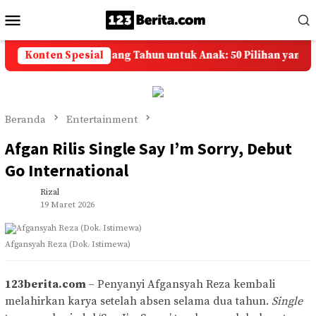
Loncat
Menu
ke
Mobile
konten
capan Selamat Ulang Tahun untuk Anak: 50 Pilihan yang Pen
Konten Spesial
Beranda
Entertainment
Afgan Rilis Single Say I’m Sorry, Debut
Go International
Rizal
19 Maret 2026
Afgansyah Reza (Dok. Istimewa)
123berita.com
– Penyanyi Afgansyah Reza kembali
melahirkan karya setelah absen selama dua tahun.
Single