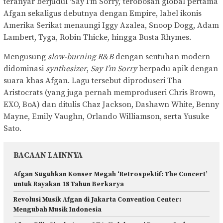
teranyar berjudul ‘Say I’m Sorry,’ terobosan global pertama
Afgan sekaligus debutnya dengan Empire, label ikonis
Amerika Serikat menaungi Iggy Azalea, Snoop Dogg, Adam
Lambert, Tyga, Robin Thicke, hingga Busta Rhymes.
Mengusung
slow-burning R&B
dengan sentuhan modern
didominasi
synthesizer
,
Say I’m Sorry
berpadu apik dengan
suara khas Afgan. Lagu tersebut diproduseri Tha
Aristocrats (yang juga pernah memproduseri Chris Brown,
EXO, BoA) dan ditulis Chaz Jackson, Dashawn White, Benny
Mayne, Emily Vaughn, Orlando Williamson, serta Yusuke
Sato.
BACAAN LAINNYA
Afgan Suguhkan Konser Megah ‘Retrospektif: The Concert’
untuk Rayakan 18 Tahun Berkarya
Revolusi Musik Afgan di Jakarta Convention Center:
Mengubah Musik Indonesia